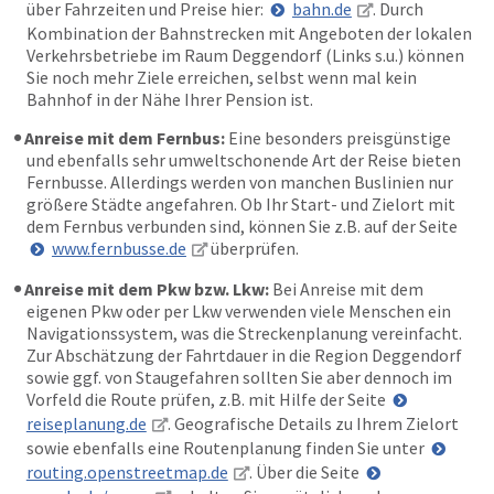
über Fahrzeiten und Preise hier:
bahn.de
. Durch
Kombination der Bahnstrecken mit Angeboten der lokalen
Verkehrsbetriebe im Raum Deggendorf (Links s.u.) können
Sie noch mehr Ziele erreichen, selbst wenn mal kein
Bahnhof in der Nähe Ihrer Pension ist.
Anreise mit dem Fernbus:
Eine besonders preisgünstige
und ebenfalls sehr umweltschonende Art der Reise bieten
Fernbusse. Allerdings werden von manchen Buslinien nur
größere Städte angefahren. Ob Ihr Start- und Zielort mit
dem Fernbus verbunden sind, können Sie z.B. auf der Seite
www.fernbusse.de
überprüfen.
Anreise mit dem Pkw bzw. Lkw:
Bei Anreise mit dem
eigenen Pkw oder per Lkw verwenden viele Menschen ein
Navigationssystem, was die Streckenplanung vereinfacht.
Zur Abschätzung der Fahrtdauer in die Region Deggendorf
sowie ggf. von Staugefahren sollten Sie aber dennoch im
Vorfeld die Route prüfen, z.B. mit Hilfe der Seite
reiseplanung.de
. Geografische Details zu Ihrem Zielort
sowie ebenfalls eine Routenplanung finden Sie unter
routing.openstreetmap.de
. Über die Seite