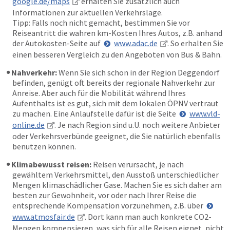
google.de/maps
erhalten Sie zusätzlich auch
Informationen zur aktuellen Verkehrslage.
Tipp: Falls noch nicht gemacht, bestimmen Sie vor
Reiseantritt die wahren km-Kosten Ihres Autos, z.B. anhand
der Autokosten-Seite auf
www.adac.de
. So erhalten Sie
einen besseren Vergleich zu den Angeboten von Bus & Bahn.
Nahverkehr:
Wenn Sie sich schon in der Region Deggendorf
befinden, genügt oft bereits der regionale Nahverkehr zur
Anreise. Aber auch für die Mobilität während Ihres
Aufenthalts ist es gut, sich mit dem lokalen ÖPNV vertraut
zu machen. Eine Anlaufstelle dafür ist die Seite
www.vld-
online.de
. Je nach Region sind u.U. noch weitere Anbieter
oder Verkehrsverbünde geeignet, die Sie natürlich ebenfalls
benutzen können.
Klimabewusst reisen:
Reisen verursacht, je nach
gewähltem Verkehrsmittel, den Ausstoß unterschiedlicher
Mengen klimaschädlicher Gase. Machen Sie es sich daher am
besten zur Gewohnheit, vor oder nach Ihrer Reise die
entsprechende Kompensation vorzunehmen, z.B. über
www.atmosfair.de
. Dort kann man auch konkrete CO2-
Mengen kompensieren, was sich für alle Reisen eignet, nicht