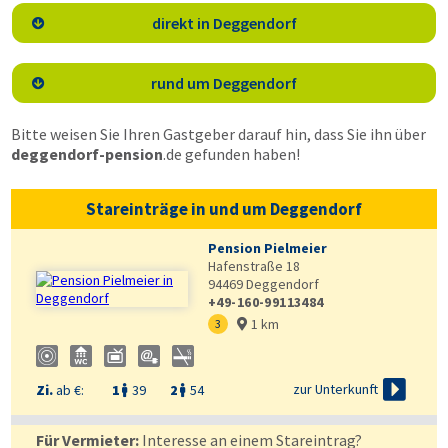
direkt in Deggendorf

rund um Deggendorf

Bitte weisen Sie Ihren Gastgeber darauf hin, dass Sie ihn über
deggendorf-pension
.de
gefunden haben!
Stareinträge in und um Deggendorf
Pension Pielmeier
Hafenstraße 18
94469
Deggendorf
+49-160-99113484
1 km
3


zur Unterkunft
Zi.
ab €:
1
39
2
54


Für Vermieter:
Interesse an einem Stareintrag?