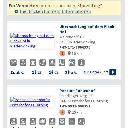
Für Vermieter:
Interesse an einem Stareintrag?
Hier klicken für mehr
Informationen
Übernachtung auf dem Plank-
Hof
Waltendorf 19
94559
Niederwinkling
+49-171-3866335
16 km
8


zur Unterkunft
Zi.
ab €:
1
28
2
65
3
a.A.



Pension Fohlenhof
Raindlinger Weg 17
94486
Osterhofen OT Arbing
+49-9932-908351
20 km
9
