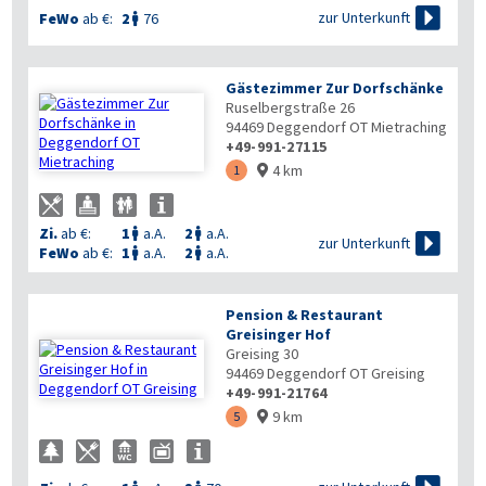

zur Unterkunft
FeWo
ab €:
2
76

Gästezimmer Zur Dorfschänke
Ruselbergstraße 26
94469
Deggendorf OT Mietraching
+49-991-27115
4 km
1

Zi.
ab €:
1
a.A.
2
a.A.



zur Unterkunft
FeWo
ab €:
1
a.A.
2
a.A.


Pension & Restaurant
Greisinger Hof
Greising 30
94469
Deggendorf OT Greising
+49-991-21764
9 km
5
