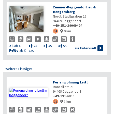
Zimmer-Deggendorf.eu &
Hengersberg
Nördl. Stadtgraben 25
94469
Deggendorf
+49-151-29069404
0 km
14

Zi.
ab €:
1
25
2
45
3
55




zur Unterkunft
FeWo
ab €:
a.A.
Weitere Einträge:
Ferienwohnung Leitl
Roncallistr. 21
94469
Deggendorf
+49-991-6811
1 km
11
