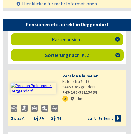
Hier klicken für mehr
Informationen
Pensionen etc. direkt in Deggendorf
Kartenansicht

Sortierung nach: PLZ

Pension Pielmeier
Hafenstraße 18
94469
Deggendorf
+49-160-99113484
1 km
3


zur Unterkunft
Zi.
ab €:
1
39
2
54

