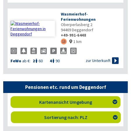
Wasmeierhof-
Ferienwohnungen
Oberperlasberg 2
94469
Deggendorf
+49-991-6448
1 km
13


zur Unterkunft
FeWo
ab €:
2
60
4
90


Pensionen etc. rund um Deggendorf
Kartenansicht Umgebung

Sortierung nach: PLZ
