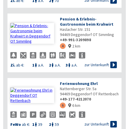

zur Unterkunft
Zi.
ab €:
1
a.A.
2
70


Pension & Erlebnis-
Gastronomie beim Krahwirt
Haslacher Str. 151
94469
Deggendorf OT Simmling
+49-991-3209898
2 km
4


zur Unterkunft
Zi.
ab €:
1
a.A.
2
a.A.
3
a.A.



Ferienwohnung Ehrl
Natternberger Str. 5a
94469
Deggendorf OT Rettenbach
+49-177-4212070
6 km
6


zur Unterkunft
FeWo
ab €:
1
39
2
59

