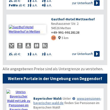
Zi.
ab €:
1
a.A.
2
a.A.



zur Unterkunft
FeWo
ab €:
2
a.A.
4
a.A.


Gasthof-Hotel Mettnerhof
Neuhausener Str. 2
94526
Metten
+49-991-99128128
5 km
10


zur Unterkunft
Zi.
ab €:
1
a.A.
2
a.A.


Alle angegebenen Preise sind als Untergrenze zu verstehen.
Weitere Portale in der Umgebung von Deggendorf
Bayerischer Wald:
Unter
www.pensionen-
bayerischer-wald.de
finden Sie Pensionen im
Bayerischen Wald!