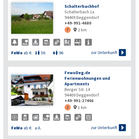
Schalterbachhof
Schalterbach 1a
94469
Deggendorf
+49-991-4680
2 km
7


zur Unterkunft
FeWo
ab €:
2
56
6
96


FewoDeg.de
Ferienwohnungen und
Apartments
Berger Str. 14
94469
Deggendorf
+49-991-27466
1 km
2


zur Unterkunft
FeWo
ab €:
a.A.